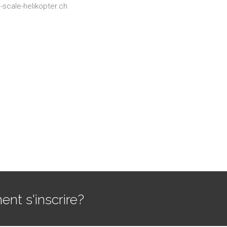
scale-helikopter.ch
t s'inscrire?