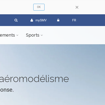
×
mySMV
FR
ements
Sports
l'aéromodélisme
ponse.