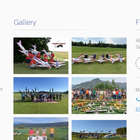
Gallery
F
A
S
re
Ma