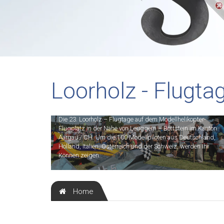
Loorholz - Flugta
Die 23. Loorholz – Flugtage auf dem Modellhelikopter-
Flugplatz in der Nähe von Leuggern – Böttstein im Kanton
Aargau / CH. Um die 100 Modellpiloten aus Deutschland,
Holland, Italien, Österreich und der Schweiz, werden ihr
Können zeigen.
Home