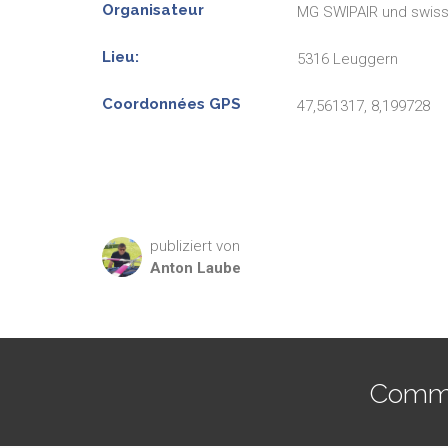
Organisateur
MG SWIPAIR und swiss-
Lieu:
5316 Leuggern
Coordonnées GPS
47,561317, 8,199728
publiziert von
Anton
Laube
Commen