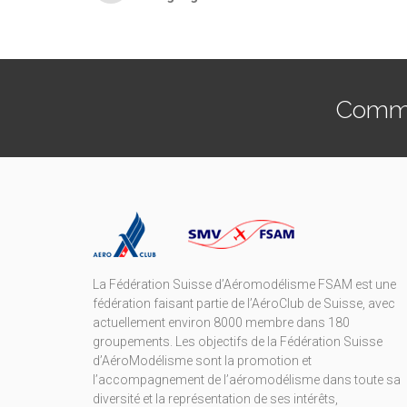
Commen
La Fédération Suisse d’Aéromodélisme FSAM est une
fédération faisant partie de l’AéroClub de Suisse, avec
actuellement environ 8000 membre dans 180
groupements. Les objectifs de la Fédération Suisse
d’AéroModélisme sont la promotion et
l’accompagnement de l’aéromodélisme dans toute sa
diversité et la représentation de ses intérêts,