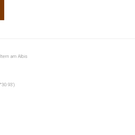
ltern am Albis
°30.93').