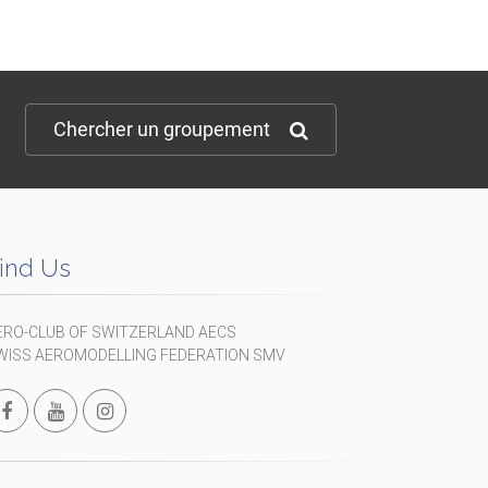
Chercher un groupement
ind Us
ERO-CLUB OF SWITZERLAND AECS
WISS AEROMODELLING FEDERATION SMV