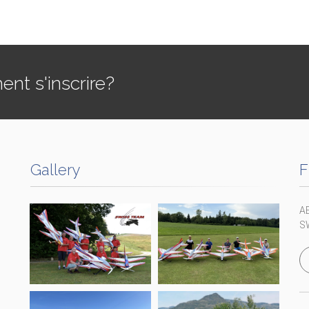
t s'inscrire?
Gallery
F
A
S