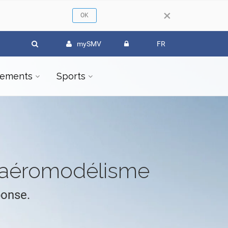
×
mySMV
FR
ements
Sports
l'aéromodélisme
ponse.