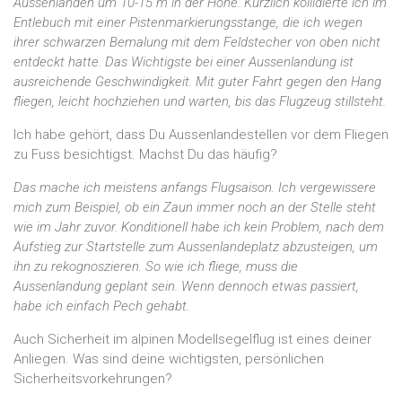
Aussenlanden um 10-15 m in der Höhe. Kürzlich kollidierte ich im
Entlebuch mit einer Pistenmarkierungsstange, die ich wegen
ihrer schwarzen Bemalung mit dem Feldstecher von oben nicht
entdeckt hatte. Das Wichtigste bei einer Aussenlandung ist
ausreichende Geschwindigkeit. Mit guter Fahrt gegen den Hang
fliegen, leicht hochziehen und warten, bis das Flugzeug stillsteht.
Ich habe gehört, dass Du Aussenlandestellen vor dem Fliegen
zu Fuss besichtigst. Machst Du das häufig?
Das mache ich meistens anfangs Flugsaison. Ich vergewissere
mich zum Beispiel, ob ein Zaun immer noch an der Stelle steht
wie im Jahr zuvor. Konditionell habe ich kein Problem, nach dem
Aufstieg zur Startstelle zum Aussenlandeplatz abzusteigen, um
ihn zu rekognoszieren. So wie ich fliege, muss die
Aussenlandung geplant sein. Wenn dennoch etwas passiert,
habe ich einfach Pech gehabt.
Auch Sicherheit im alpinen Modellsegelflug ist eines deiner
Anliegen. Was sind deine wichtigsten, persönlichen
Sicherheitsvorkehrungen?