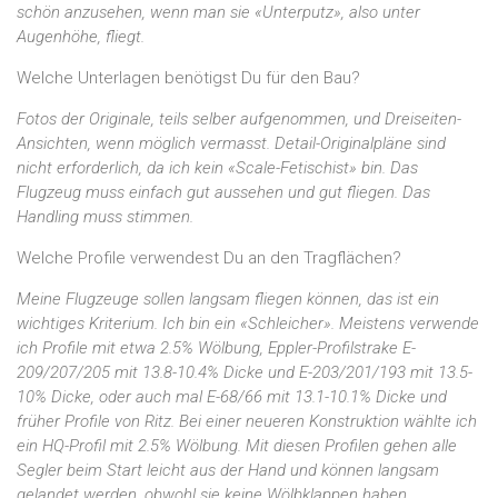
schön anzusehen, wenn man sie «Unterputz», also unter
Augenhöhe, fliegt.
Welche Unterlagen benötigst Du für den Bau?
Fotos der Originale, teils selber aufgenommen, und Dreiseiten-
Ansichten, wenn möglich vermasst. Detail-Originalpläne sind
nicht erforderlich, da ich kein «Scale-Fetischist» bin. Das
Flugzeug muss einfach gut aussehen und gut fliegen. Das
Handling muss stimmen.
Welche Profile verwendest Du an den Tragflächen?
Meine Flugzeuge sollen langsam fliegen können, das ist ein
wichtiges Kriterium. Ich bin ein «Schleicher». Meistens verwende
ich Profile mit etwa 2.5% Wölbung, Eppler-Profilstrake E-
209/207/205 mit 13.8-10.4% Dicke und E-203/201/193 mit 13.5-
10% Dicke, oder auch mal E-68/66 mit 13.1-10.1% Dicke und
früher Profile von Ritz. Bei einer neueren Konstruktion wählte ich
ein HQ-Profil mit 2.5% Wölbung. Mit diesen Profilen gehen alle
Segler beim Start leicht aus der Hand und können langsam
gelandet werden, obwohl sie keine Wölbklappen haben.