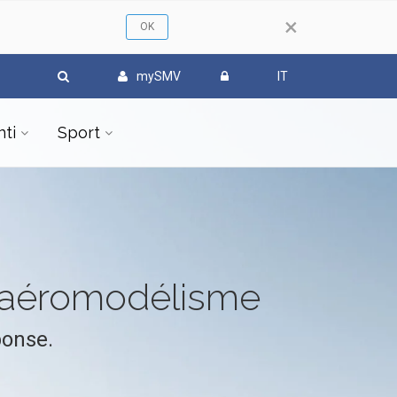
×
mySMV
IT
ti
Sport
l'aéromodélisme
ponse.