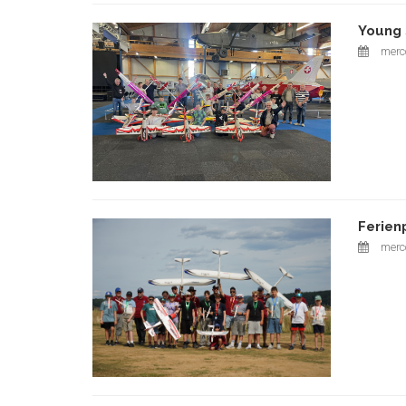
Young 
merco
Ferien
merco