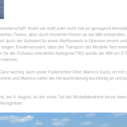
meisterschaft: findet sie statt oder nicht, hat es genügend Anmel
pletten Teams, aber doch immerhin Piloten an die WM entsandten. 
h, ist doch der Aufwand für einen Wettbewerb in Übersee enorm un
 tragen. Erwähnenswert, dass der Transport der Modelle fast mehr k
 der für die Schweiz relevanten Kategorie F3C) wurde die WM um 
zu machen.
nz wichtig: auch unser Punktrichter-Chef, Manrico Duzzi, ist mit dab
könnte und Manrico nahm die Herausforderung kurzfristig an und pa
heute, am 4. August, ist der erste Teil der Modellabnahme bevor dan
fnungsfeier.