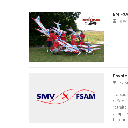
EM F3A
giov
Envolo
vener
Depuis 
grâce à
retrait
chapitr
façonne