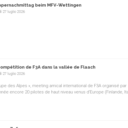
pernachmittag beim MFV-Wettingen
ì 27 luglio 2026
compétition de F3A dans la vallée de Flaach
ì 27 luglio 2026
upe des Alpes », meeting amical international de F3A organisé par l
nnée encore 20 pilotes de haut niveau venus d'Europe (Finlande, It