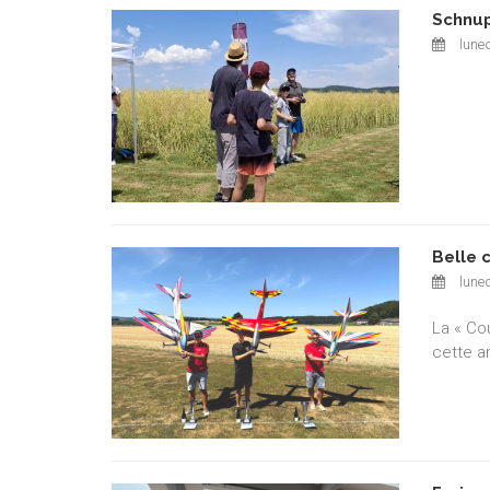
Schnup
luned
Belle 
luned
La « Co
cette a