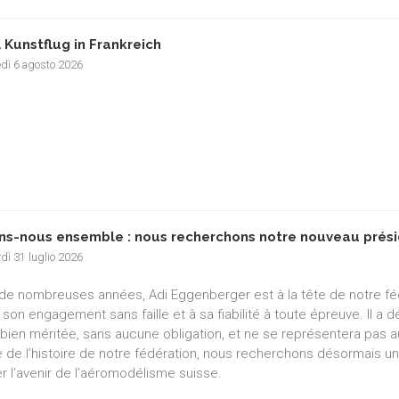
 Kunstflug in Frankreich
edì 6 agosto 2026
ns-nous ensemble : nous recherchons notre nouveau prési
dì 31 luglio 2026
de nombreuses années, Adi Eggenberger est à la tête de notre f
 son engagement sans faille et à sa fiabilité à toute épreuve. Il a
e bien méritée, sans aucune obligation, et ne se représentera pas a
e de l’histoire de notre fédération, nous recherchons désormais un
r l’avenir de l’aéromodélisme suisse.