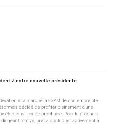
dent / notre nouvelle présidente
édération et a marqué la FSAM de son empreinte
 désormais décidé de profiter pleinement d'une
ux élections l'année prochaine. Pour le prochain
 dirigeant motivé, prêt à contribuer activement à