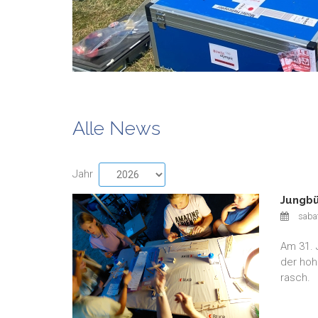
Alle News
Jahr
Jungbü
saba
Am 31. 
der hoh
rasch.