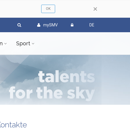
×
mySMV
DE
n
Sport
ontakte