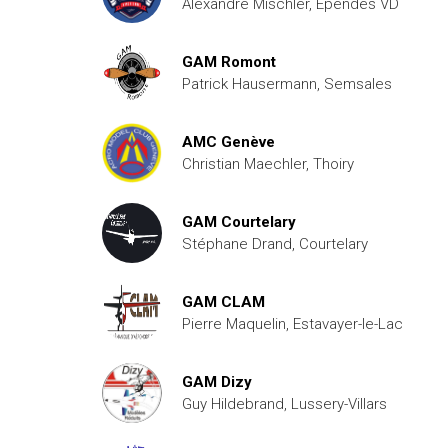
Alexandre Mischler, Ependes VD
GAM Romont
Patrick Hausermann, Semsales
AMC Genève
Christian Maechler, Thoiry
GAM Courtelary
Stéphane Drand, Courtelary
GAM CLAM
Pierre Maquelin, Estavayer-le-Lac
GAM Dizy
Guy Hildebrand, Lussery-Villars