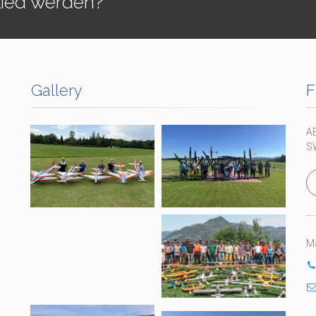
lied werden?
Gallery
F
A
S
Ma