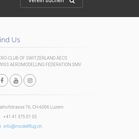
Verein suchen
ind Us
ERO-CLUB OF SWITZERLAND AECS
WISS AEROMODELLING FEDERATION SMV
ihofstrasse 76, CH-6006 Luzern
+41 41 375 01 05
info@modellflug.ch