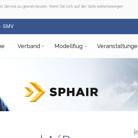
n Service zu gewährleisten. Wenn Sie sich auf der Seite weiterbewegen
- SMV
me
Verband
Modellflug
Veranstaltunge
K