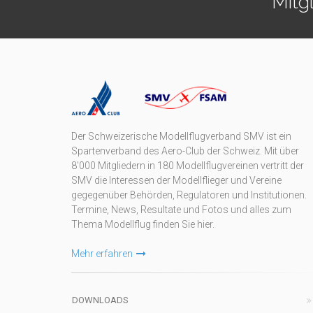
Mitg
Der Schweizerische Modellflugverband SMV ist ein
Spartenverband des Aero-Club der Schweiz. Mit über
8'000 Mitgliedern in 180 Modellflugvereinen vertritt der
SMV die Interessen der Modellflieger und Vereine
gegegenüber Behörden, Regulatoren und Institutionen.
Termine, News, Resultate und Fotos und alles zum
Thema Modellflug finden Sie hier.
Mehr erfahren
DOWNLOADS