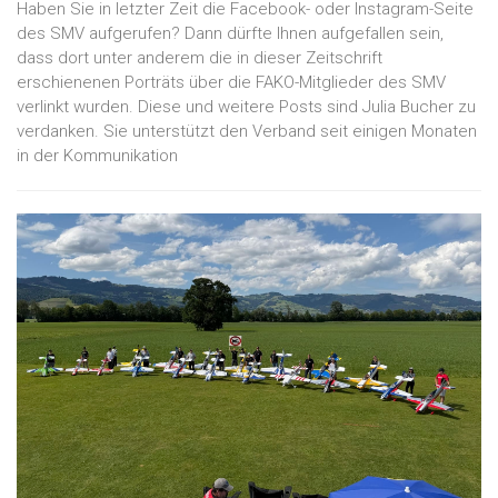
Haben Sie in letzter Zeit die Facebook- oder Instagram-Seite
des SMV aufgerufen? Dann dürfte Ihnen aufgefallen sein,
dass dort unter anderem die in dieser Zeitschrift
erschienenen Porträts über die FAKO-Mitglieder des SMV
verlinkt wurden. Diese und weitere Posts sind Julia Bucher zu
verdanken. Sie unterstützt den Verband seit einigen Monaten
in der Kommunikation