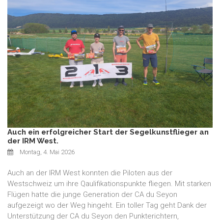
Auch ein erfolgreicher Start der Segelkunstflieger an
der IRM West.
Montag, 4. Mai 2026
Auch an der IRM West konnten die Piloten aus der
Westschweiz um ihre Qaulifikationspunkte fliegen. Mit starken
Flügen hatte die junge Generation der CA du Seyon
aufgezeigt wo der Weg hingeht. Ein toller Tag geht Dank der
Unterstützung der CA du Seyon den Punkterichtern,