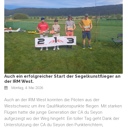
Auch ein erfolgreicher Start der Segelkunstflieger an
der IRM West.
Montag, 4. Mai 2026
Auch an der IRM West konnten die Piloten aus der
Westschweiz um ihre Qaulifikationspunkte fliegen. Mit starken
Flügen hatte die junge Generation der CA du Seyon
aufgezeigt wo der Weg hingeht. Ein toller Tag geht Dank der
Unterstützung der CA du Seyon den Punkterichtern,