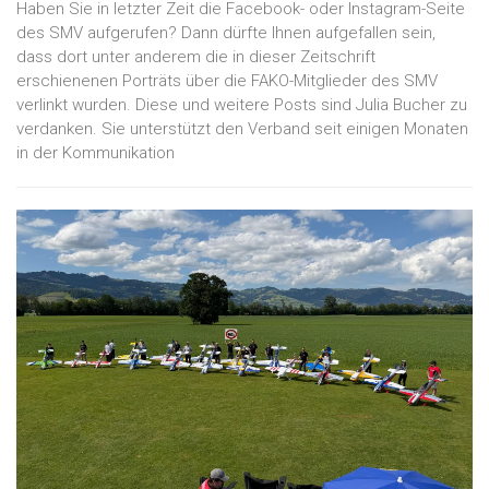
Haben Sie in letzter Zeit die Facebook- oder Instagram-Seite
des SMV aufgerufen? Dann dürfte Ihnen aufgefallen sein,
dass dort unter anderem die in dieser Zeitschrift
erschienenen Porträts über die FAKO-Mitglieder des SMV
verlinkt wurden. Diese und weitere Posts sind Julia Bucher zu
verdanken. Sie unterstützt den Verband seit einigen Monaten
in der Kommunikation