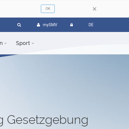
×
mySMV
DE
n
Sport
ug Gesetzgebung