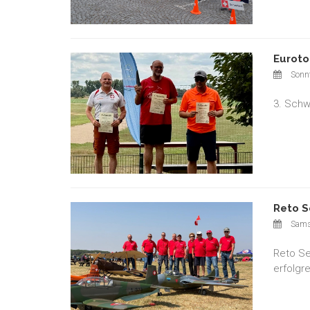
Euroto
Sonnt
3. Schw
Reto S
Sams
Reto Se
erfolgre