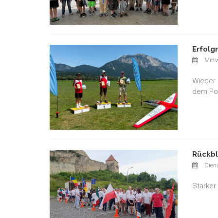
Erfolg
Mittw
Wieder 
dem Pod
Rückbl
Diens
Starker