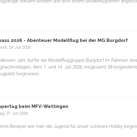
lugzeuge steuern können und sich einem Modellflugverein anges
pass 2026 - Abenteuer Modellflug bei der MG Burgdorf
och, 29. Juli 2026
 diesem Jahr durfte die Modellfluggruppe Burgdorf im Rahmen des
gnachmittagen, dem 7. und 14. Juli 2026, insgesamt 28 begeisterte
lugplatz begrüssen.
pertag beim MFV-Wettingen
g, 27. Juli 2026
teres Beispiel wie man die Jugend für unser schönes Hobby begeis