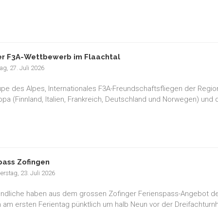
r F3A-Wettbewerb im Flaachtal
g, 27. Juli 2026
pe des Alpes, Internationales F3A-Freundschaftsfliegen der Regio
opa (Finnland, Italien, Frankreich, Deutschland und Norwegen) und
pass Zofingen
rstag, 23. Juli 2026
ndliche haben aus dem grossen Zofinger Ferienspass-Angebot den
 am ersten Ferientag pünktlich um halb Neun vor der Dreifachturnh