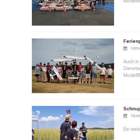
Modellf
Ferien
Mittw
Auch in
Diensta
Modellf
Schnup
Monta
Ein wei