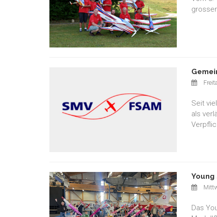
grossen
Gemein
Freit
Seit vi
als ver
Verpfli
Young 
Mittw
Das You