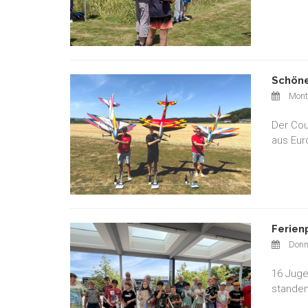
Schöne
Monta
Der Cou
aus Eur
Ferien
Donne
16 Juge
standen