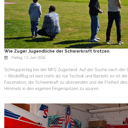
Wie Zuger Jugendliche der Schwerkraft trotzen
Freitag, 12. Juni 2026
Schnuppertag bei der MFG Zugerland. Auf der Suche nach der 
– Modellflug ist weit mehr als nur Technik und Basteln; es ist die
Faszination, die Schwerkraft zu überwinden und die Freiheit des
Himmels in den eigenen Fingerspitzen zu spüren.