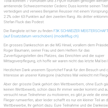
Total konnten 7 Vorrunden und 3 FlyOff Runden geflogen werden
amtierende Schweizermeister Cederic Duss konnte seinen Tite
verteidigen und verwies Benjamin Reusser mit einem Vorsprung
2.2% oder 63 Punkten auf den zweiten Rang. Als dritter erklomm
Stefan Fluck das Podest.
Die Rangliste ist hier zu finden
F3K SCHWEIZER MEISTERSCHAFT
(auf Ersatzdatum verschoben) (modellflug.ch)
.
Ein grosses Dankeschön an die MG Hinwil, vorallem dem Präsid
Roger Baumann, seiner Frau und dem Helfern für das
Zurverfügungstellen des Platzes, das Einrichten und die super
Mittagsverpflegung, ich hoffe wir waren nicht das letzte Mal bei
Herzlichen Dank unserem Sportchef Faruk für den Besuch und 
Interesse an unserer Kategorie (nächstes Mal vieleicht mit Flieg
Aber der grösste Dank gehört den Wettbwerbern, ohne Euch g
keinen Wettbewerb, schön dass Ihr immer wieder kommt und a
versucht neue Teilnehmer zu motivieren, es gibt ja viele die ein
Flieger rumwerfen, aber leider schafft es nur ein kleiner Teil an d
Wettbewerbe, Ihr gehört dazu. Eure Teilnahme und die Dankesw