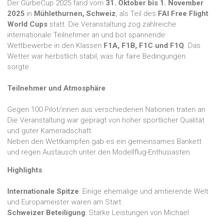
Der GürbeCup 2025 fand vom
31. Oktober bis 1. November
2025
in
Mühlethurnen, Schweiz
, als Teil des
FAI Free Flight
World Cups
statt. Die Veranstaltung zog zahlreiche
internationale Teilnehmer an und bot spannende
Wettbewerbe in den Klassen
F1A, F1B, F1C und F1Q
. Das
Wetter war herbstlich stabil, was für faire Bedingungen
sorgte.
Teilnehmer und Atmosphäre
Gegen 100 Pilot/innen aus verschiedenen Nationen traten an
Die Veranstaltung war geprägt von hoher sportlicher Qualität
und guter Kameradschaft.
Neben den Wettkämpfen gab es ein gemeinsames Bankett
und regen Austausch unter den Modellflug-Enthusiasten.
Highlights
Internationale Spitze
: Einige ehemalige und amtierende Welt
und Europameister waren am Start.
Schweizer Beteiligung
: Starke Leistungen von Michael