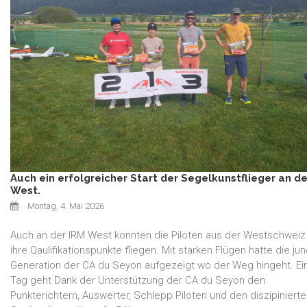
Auch ein erfolgreicher Start der Segelkunstflieger an de
West.
Montag, 4. Mai 2026
Auch an der IRM West konnten die Piloten aus der Westschwei
ihre Qaulifikationspunkte fliegen. Mit starken Flügen hatte die ju
Generation der CA du Seyon aufgezeigt wo der Weg hingeht. Ein 
Tag geht Dank der Unterstützung der CA du Seyon den
Punkterichtern, Auswerter, Schlepp Piloten und den diszipiniert