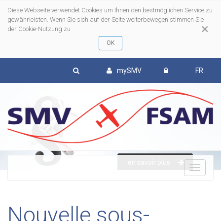
Diese Webseite verwendet Cookies um Ihnen den bestmöglichen Service zu
gewährleisten. Wenn Sie sich auf der Seite weiterbewegen stimmen Sie
×
der Cookie-Nutzung zu
mySMV
FR
en savoir plus
To
nav
Nouvelle sous-