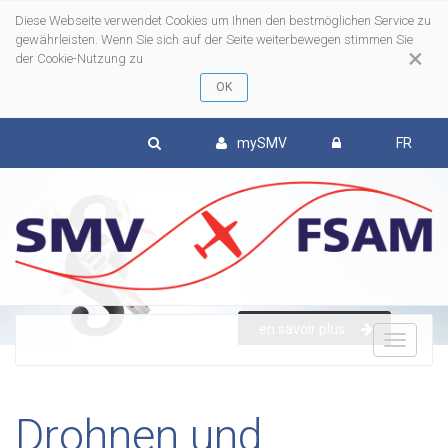
Diese Webseite verwendet Cookies um Ihnen den bestmöglichen Service zu
gewährleisten. Wenn Sie sich auf der Seite weiterbewegen stimmen Sie
×
der Cookie-Nutzung zu
mySMV
FR
en savoir plus
To
nav
Drohnen und