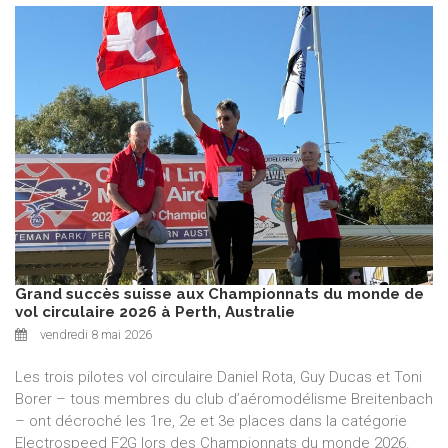
Grand succès suisse aux Championnats du monde de
vol circulaire 2026 à Perth, Australie
vendredi 8 mai 2026
Les trois pilotes vol circulaire Daniel Rota, Guy Ducas et Toni
Borer – tous membres du club d’aéromodélisme Breitenbach
– ont décroché les 1re, 2e et 3e places dans la catégorie
Electrospeed F2G lors des Championnats du monde 2026.