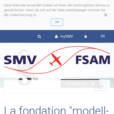
Diese Webseite verwendet Cookies um Ihnen den bestmöglichen Service zu
gewährleisten. Wenn Sie sich auf der Seite weiterbewegen stimmen Sie
×
der Cookie-Nutzung zu
mySMV
FR
en savoir plus
To
nav
La fondation "modell-