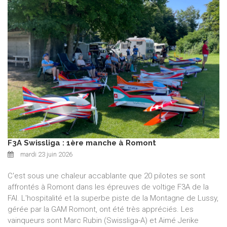
F3A Swissliga : 1ère manche à Romont
mardi 23 juin 2026
C'est sous une chaleur accablante que 20 pilotes se sont
affrontés à Romont dans les épreuves de voltige F3A de la
FAI. L'hospitalité et la superbe piste de la Montagne de Lussy,
gérée par la GAM Romont, ont été très appréciés. Les
vainqueurs sont Marc Rubin (Swissliga-A) et Aimé Jerike