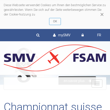
Diese Webseite verwendet Cookies um Ihnen den bestmöglichen Service zu
gewährleisten. Wenn Sie sich auf der Seite weiterbewegen stimmen Sie
×
der Cookie-Nutzung zu
mySMV
FR
en savoir plus
To
nav
Championnat suisse