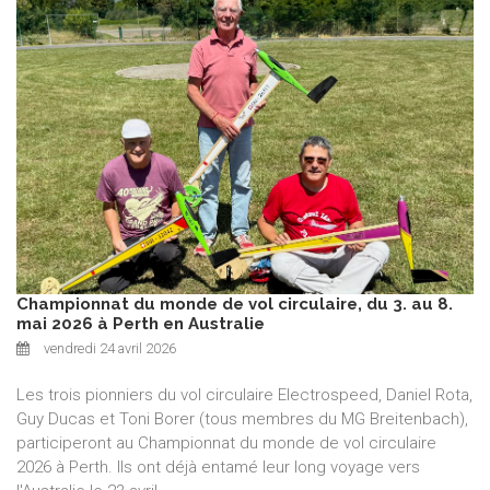
Championnat du monde de vol circulaire, du 3. au 8.
mai 2026 à Perth en Australie
vendredi 24 avril 2026
Les trois pionniers du vol circulaire Electrospeed, Daniel Rota,
Guy Ducas et Toni Borer (tous membres du MG Breitenbach),
participeront au Championnat du monde de vol circulaire
2026 à Perth. Ils ont déjà entamé leur long voyage vers