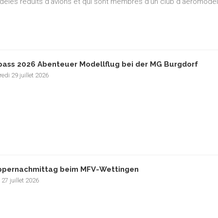
èles réduits d'avions et qui sont membres d'un club d'aéromodé
pass 2026 Abenteuer Modellflug bei der MG Burgdorf
edi 29 juillet 2026
pernachmittag beim MFV-Wettingen
 27 juillet 2026