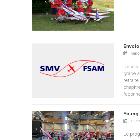
Envolo
vendr
Depuis 
grâce à
retrait
chapitr
façonne
Young 
mercr
Le prog