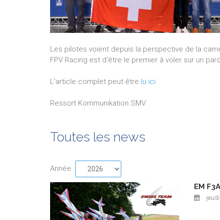
Les pilotes voient depuis la perspective de la camé
FPV Racing est d'être le premier à voler sur un par
L'article complet peut être
lu ici
Ressort Kommunikation SMV
Toutes les news
Année
EM F3A
jeudi