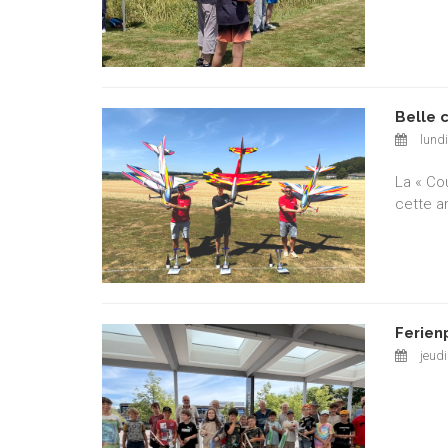
Belle 
lundi
La « Co
cette a
Ferien
jeudi