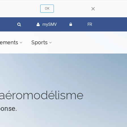
×
mySMV
FR
ements
Sports
l'aéromodélisme
ponse.