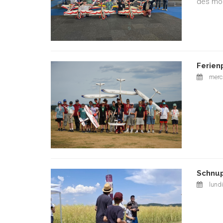
des mod
Ferien
mercr
Schnup
lundi