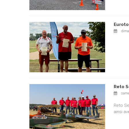
Euroto
diman
Reto S
samed
Reto Se
ainsi av