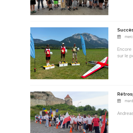
Succès
mercr
Encore 
sur le 
Rétros
mardi
Andreas