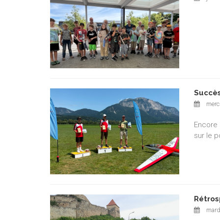
Succès
mercr
Encore 
sur le 
Rétros
mardi