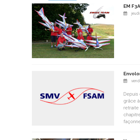
EM F3A
jeudi
Envolo
vendr
Depuis 
grâce à
retrait
chapitr
façonne