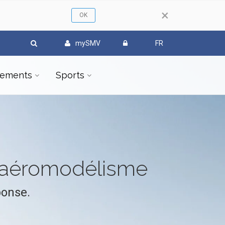
×
mySMV
FR
ements
Sports
l'aéromodélisme
ponse.