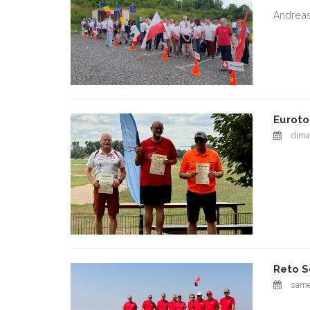
Andreas
Euroto
diman
Reto S
samed