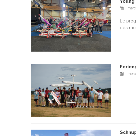
Young 
mercr
Le prog
des mod
Ferien
mercr
Schnup