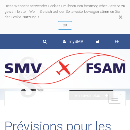
Diese Webseite verwendet Cookies um Ihnen den bestmöglichen Service zu
gewährleisten. Wenn Sie sich auf der Seite weiterbewegen stimmen Sie
×
der Cookie-Nutzung zu
mySMV
FR
en savoir plus
To
nav
Prévisions pour les