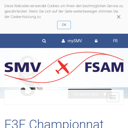
Diese Webseite verwendet Cookies um Ihnen den bestmöglichen Service zu
gewährleisten. Wenn Sie sich auf der Seite weiterbewegen stimmen Sie
×
der Cookie-Nutzung zu
mySMV
FR
en savoir plus
To
nav
F3F Championnat