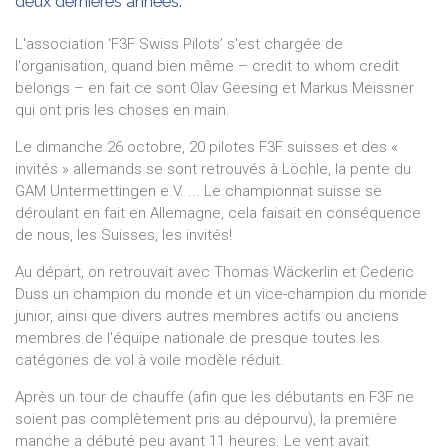
deux dernières années.
L'association ‘F3F Swiss Pilots’ s'est chargée de
l'organisation, quand bien même – credit to whom credit
belongs – en fait ce sont Olav Geesing et Markus Meissner
qui ont pris les choses en main.
Le dimanche 26 octobre, 20 pilotes F3F suisses et des «
invités » allemands se sont retrouvés à Löchle, la pente du
GAM Untermettingen e.V. ... Le championnat suisse se
déroulant en fait en Allemagne, cela faisait en conséquence
de nous, les Suisses, les invités!
Au départ, on retrouvait avec Thomas Wäckerlin et Cederic
Duss un champion du monde et un vice-champion du monde
junior, ainsi que divers autres membres actifs ou anciens
membres de l'équipe nationale de presque toutes les
catégories de vol à voile modèle réduit.
Après un tour de chauffe (afin que les débutants en F3F ne
soient pas complètement pris au dépourvu), la première
manche a débuté peu avant 11 heures. Le vent avait