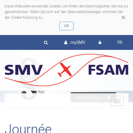
Diese Webseite verwendet Cookies um Ihnen den bestmöglichen Service zu
gewährleisten. Wenn Sie sich auf der Seite weiterbewegen stimmen Sie
×
der Cookie-Nutzung zu
mySMV
FR
en savoir plus
To
nav
Journée