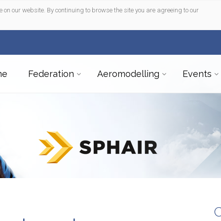
e on our website. By continuing to browse the site you are agreeing to our
me
Federation
Aeromodelling
Events
C