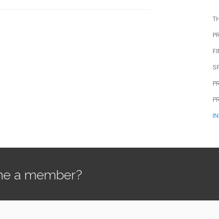
T
P
F
S
P
P
I
e a member?