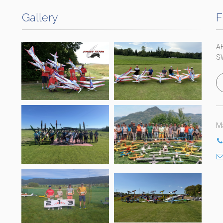
Gallery
F
A
S
Ma