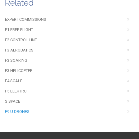
Related
EXPERT COMMISSIONS
F1 FREE FLIGHT
F2 CONTROL LINE
F3 AEROBATICS
F3 SOARING
F3 HELICOPTER
F4 SCALE
F5 ELEKTRO
S SPACE
F9 U DRONES