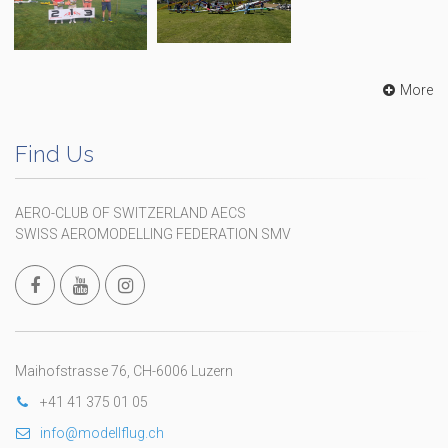
More
Find Us
AERO-CLUB OF SWITZERLAND AECS
SWISS AEROMODELLING FEDERATION SMV
Maihofstrasse 76, CH-6006 Luzern
+41 41 375 01 05
info@modellflug.ch