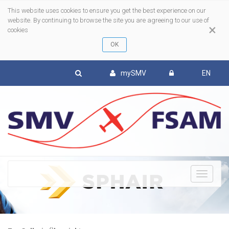
This website uses cookies to ensure you get the best experience on our
website. By continuing to browse the site you are agreeing to our use of
×
cookies
mySMV
EN
To
nav