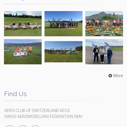
More
Find Us
AERO-CLUB OF SWITZERLAND AECS
SWISS AEROMODELLING FEDERATION SMV