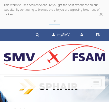
This website uses cookies to ensure you get the best experience on our
website. By continuing to browse the site you are agreeing to our use of
×
cookies
mySMV
EN
To
nav