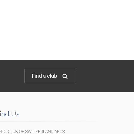
Find a club
ind Us
ERO-CLUB OF SWITZERLAND AECS