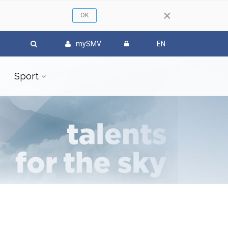
×
mySMV
EN
Sport