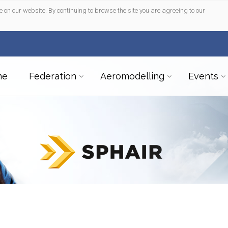
e on our website. By continuing to browse the site you are agreeing to our
me
Federation
Aeromodelling
Events