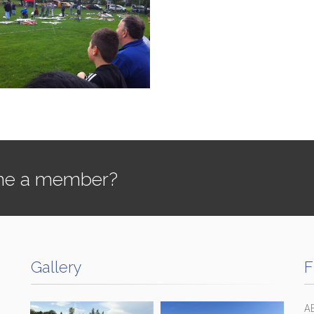
e a member?
Gallery
F
A