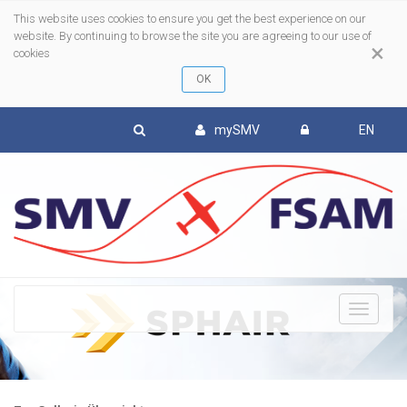
This website uses cookies to ensure you get the best experience on our
website. By continuing to browse the site you are agreeing to our use of
×
cookies
mySMV
EN
To
nav