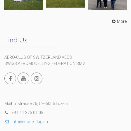
More
Find Us
AERO-CLUB OF SWITZERLAND AECS
SWISS AEROMODELLING FEDERATION SMV
Maihofstrasse 76, CH-6006 Luzern
+41 41 375 01 05
info@modellflug.ch