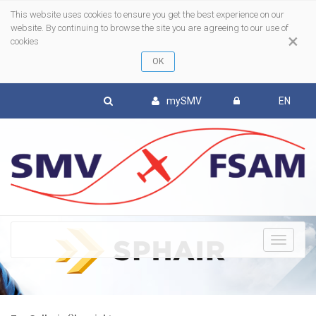
This website uses cookies to ensure you get the best experience on our
website. By continuing to browse the site you are agreeing to our use of
×
cookies
mySMV
EN
To
nav