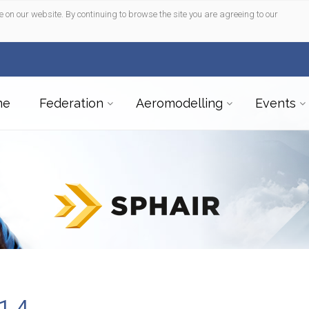
e on our website. By continuing to browse the site you are agreeing to our
me
Federation
Aeromodelling
Events