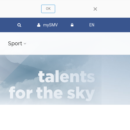
×
mySMV
EN
Sport