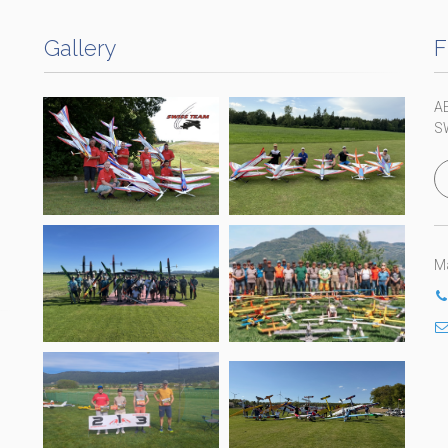
Gallery
F
A
S
Ma