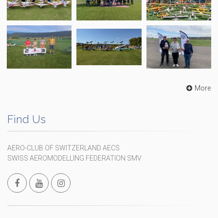
More
Find Us
AERO-CLUB OF SWITZERLAND AECS
SWISS AEROMODELLING FEDERATION SMV