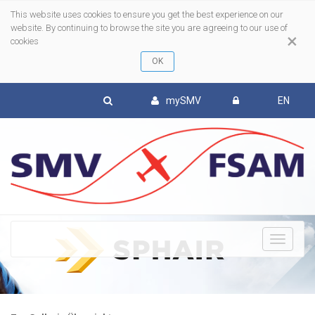
This website uses cookies to ensure you get the best experience on our
website. By continuing to browse the site you are agreeing to our use of
×
cookies
mySMV
EN
To
nav