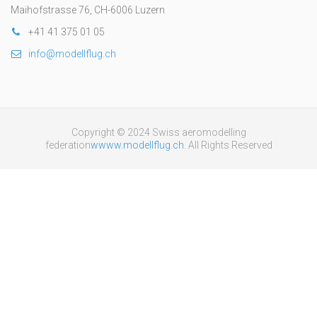
Maihofstrasse 76, CH-6006 Luzern
+41 41 375 01 05
info@modellflug.ch
Copyright © 2024 Swiss aeromodelling
federation
wwww.modellflug.ch
. All Rights Reserved