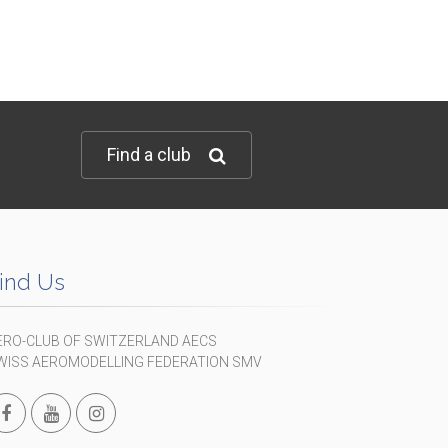
Find a club
ind Us
ERO-CLUB OF SWITZERLAND AECS
WISS AEROMODELLING FEDERATION SMV