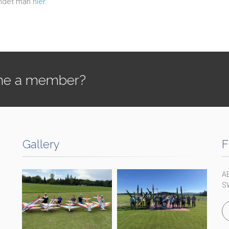
indet man
hier
.
e a member?
Gallery
F
A
S