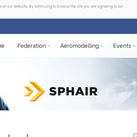
e on our website. By continuing to browse the site you are agreeing to our
me
Federation
Aeromodelling
Events
R