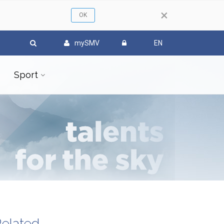
×
mySMV
EN
Sport
elated