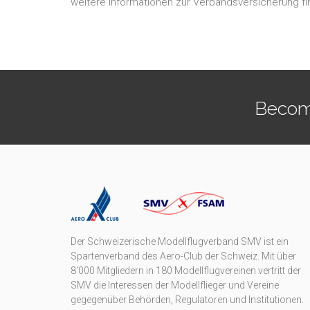
weitere Informationen zur Verbandsversicherung f
Becom
Der Schweizerische Modellflugverband SMV ist ein
Spartenverband des Aero-Club der Schweiz. Mit über
8'000 Mitgliedern in 180 Modellflugvereinen vertritt der
SMV die Interessen der Modellflieger und Vereine
gegegenüber Behörden, Regulatoren und Institutionen.