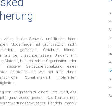
Asked
cherung
G
M
A
P
e vielen in der Schweiz unfallfreien Jahre
igen: Modellfliegen ist grundsätzlich nicht
S
esonders gefährlich. Gefahren können
N
llenfalls bei unsachgemässem Umgang mit
m Material, bei schlechter Organisation oder
M
ei massiver Selbstüberschätzung eines
F
loten entstehen, so wie bei allen durch
enschliche Schaffenskraft motivierten
G
tigkeiten.
M
ng von Ereignissen zu einem Unfall führt, das
A
icht ganz ausschliessen. Das Risiko eines
 verantwortungsbewusstes Handeln massiv