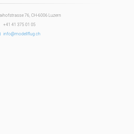
ihofstrasse 76, CH-6006 Luzern
+41 41 375 01 05
info@modellflug.ch