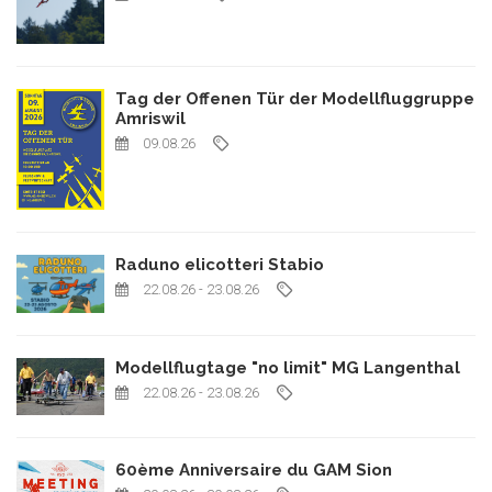
Tag der Offenen Tür der Modellfluggruppe
Amriswil
09.08.26
Raduno elicotteri Stabio
22.08.26
- 23.08.26
Modellflugtage "no limit" MG Langenthal
22.08.26
- 23.08.26
60ème Anniversaire du GAM Sion