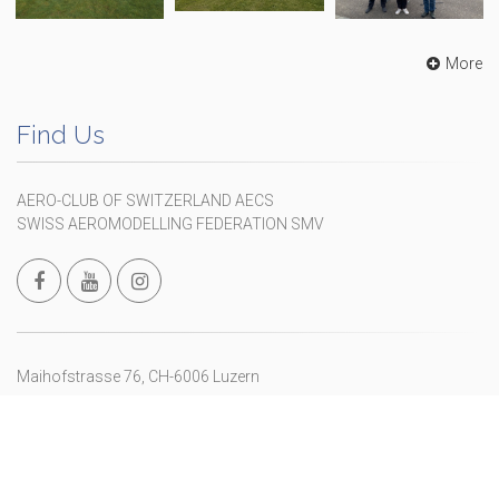
More
Find Us
AERO-CLUB OF SWITZERLAND AECS
SWISS AEROMODELLING FEDERATION SMV
Maihofstrasse 76, CH-6006 Luzern
+41 41 375 01 05
info@modellflug.ch