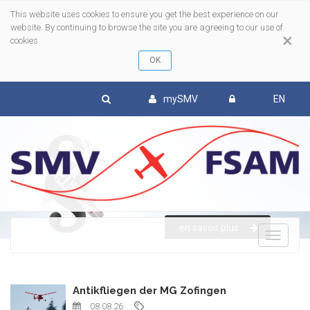
This website uses cookies to ensure you get the best experience on our
website. By continuing to browse the site you are agreeing to our use of
×
cookies
mySMV
EN
en savoir plus
To
nav
Antikfliegen der MG Zofingen
08.08.26