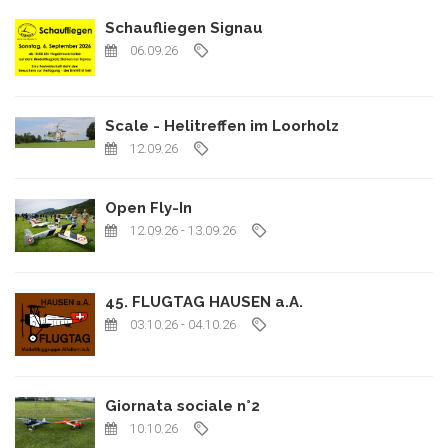
Schaufliegen Signau
06.09.26
Scale - Helitreffen im Loorholz
12.09.26
Open Fly-In
12.09.26
- 13.09.26
45. FLUGTAG HAUSEN a.A.
03.10.26
- 04.10.26
Giornata sociale n°2
10.10.26