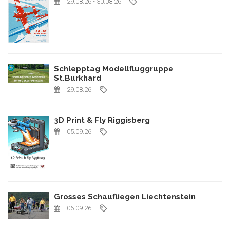
29.08.26
- 30.08.26
Schlepptag Modellfluggruppe
St.Burkhard
29.08.26
3D Print & Fly Riggisberg
05.09.26
Grosses Schaufliegen Liechtenstein
06.09.26