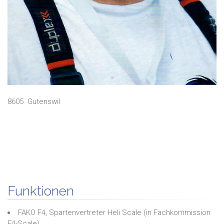
8605
Gutenswil
Funktionen
FAKO F4, Spartenvertreter Heli Scale
(in
Fachkommission
F4-Scale
)