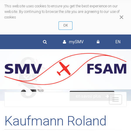
This website uses cookies to ensure you get the best experience on our
website. By continuing to browse the site you are agreeing to our use of
×
cookies
mySMV
EN
en savoir plus
To
Kaufmann Roland
nav