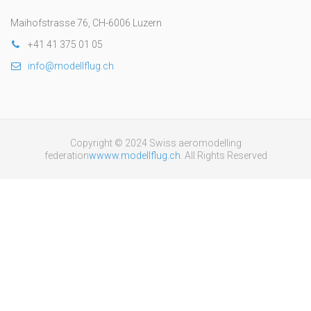
Maihofstrasse 76, CH-6006 Luzern
+41 41 375 01 05
info@modellflug.ch
Copyright © 2024 Swiss aeromodelling
federation
wwww.modellflug.ch
. All Rights Reserved