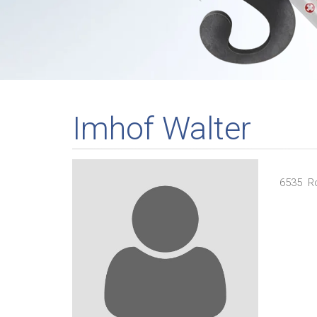
Imhof Walter
6535
R