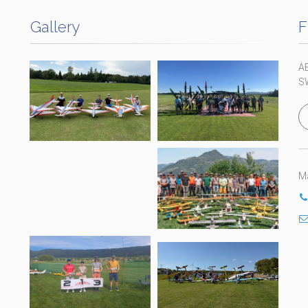
Gallery
F
A
S
Ma