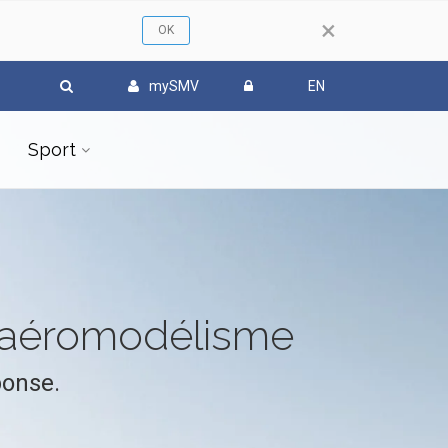
×
mySMV
EN
Sport
l'aéromodélisme
ponse.