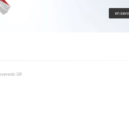
en savoi
overedo GR