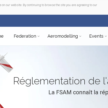
e on our website. By continuing to browse the site you are agreeing to our
me
Federation
Aeromodelling
Events
Réglementation de 
La FSAM connaît la ré