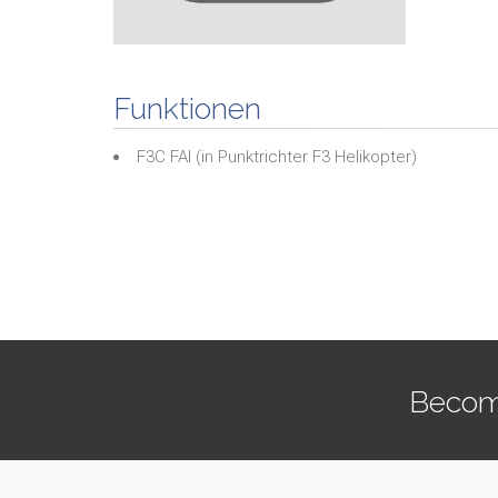
Funktionen
F3C FAI
(in
Punktrichter F3 Helikopter
)
Becom