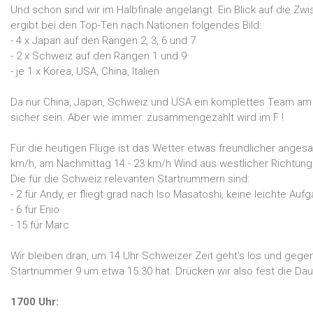
Und schon sind wir im Halbfinale angelangt. Ein Blick auf die Zw
ergibt bei den Top-Ten nach Nationen folgendes Bild:
- 4 x Japan auf den Rängen 2, 3, 6 und 7
- 2 x Schweiz auf den Rängen 1 und 9
- je 1 x Korea, USA, China, Italien
Da nur China, Japan, Schweiz und USA ein komplettes Team am St
sicher sein. Aber wie immer: zusammengezählt wird im F !
Für die heutigen Flüge ist das Wetter etwas freundlicher anges
km/h, am Nachmittag 14 - 23 km/h Wind aus westlicher Richtung
Die für die Schweiz relevanten Startnummern sind:
- 2 für Andy, er fliegt grad nach Iso Masatoshi, keine leichte A
- 6 für Enio
- 15 für Marc
Wir bleiben dran, um 14 Uhr Schweizer Zeit geht's los und gegen
Startnummer 9 um etwa 15.30 hat. Drücken wir also fest die Da
1700 Uhr: