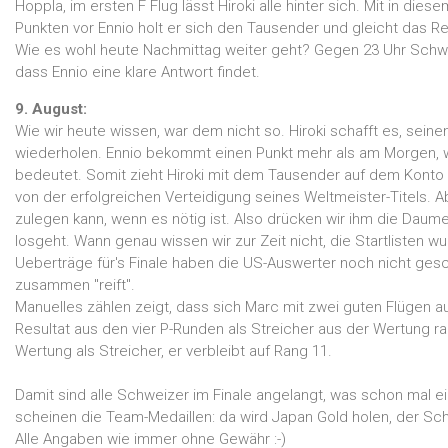
Hoppla, im ersten F Flug lässt Hiroki alle hinter sich. Mit in d
Punkten vor Ennio holt er sich den Tausender und gleicht das 
Wie es wohl heute Nachmittag weiter geht? Gegen 23 Uhr Schweiz
dass Ennio eine klare Antwort findet.
9. August:
Wie wir heute wissen, war dem nicht so. Hiroki schafft es, seine
wiederholen. Ennio bekommt einen Punkt mehr als am Morgen, 
bedeutet. Somit zieht Hiroki mit dem Tausender auf dem Konto in
von der erfolgreichen Verteidigung seines Weltmeister-Titels. A
zulegen kann, wenn es nötig ist. Also drücken wir ihm die Daumen
losgeht. Wann genau wissen wir zur Zeit nicht, die Startlisten w
Ueberträge für's Finale haben die US-Auswerter noch nicht gesc
zusammen "reift".
Manuelles zählen zeigt, dass sich Marc mit zwei guten Flügen auf
Resultat aus den vier P-Runden als Streicher aus der Wertung rau
Wertung als Streicher, er verbleibt auf Rang 11.
Damit sind alle Schweizer im Finale angelangt, was schon mal ein to
scheinen die Team-Medaillen: da wird Japan Gold holen, der Sc
Alle Angaben wie immer ohne Gewähr :-)