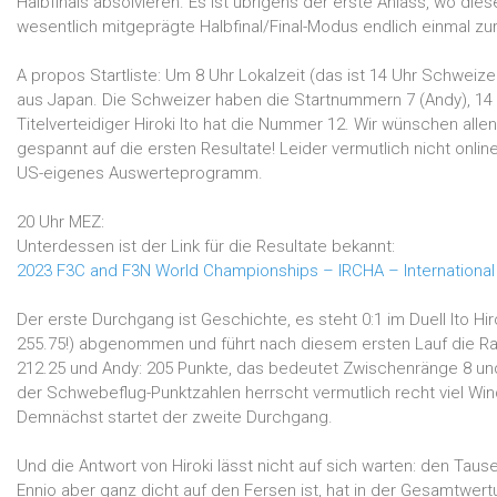
Halbfinals absolvieren. Es ist übrigens der erste Anlass, wo di
wesentlich mitgeprägte Halbfinal/Final-Modus endlich einmal 
A propos Startliste: Um 8 Uhr Lokalzeit (das ist 14 Uhr Schweize
aus Japan. Die Schweizer haben die Startnummern 7 (Andy), 14 
Titelverteidiger Hiroki Ito hat die Nummer 12. Wir wünschen alle
gespannt auf die ersten Resultate! Leider vermutlich nicht onli
US-eigenes Auswerteprogramm.
20 Uhr MEZ:
Unterdessen ist der Link für die Resultate bekannt:
2023 F3C and F3N World Championships – IRCHA – International 
Der erste Durchgang ist Geschichte, es steht 0:1 im Duell Ito Hir
255.75!) abgenommen und führt nach diesem ersten Lauf die Rang
212.25 und Andy: 205 Punkte, das bedeutet Zwischenränge 8 und
der Schwebeflug-Punktzahlen herrscht vermutlich recht viel Wind
Demnächst startet der zweite Durchgang.
Und die Antwort von Hiroki lässt nicht auf sich warten: den Tau
Ennio aber ganz dicht auf den Fersen ist, hat in der Gesamtwer