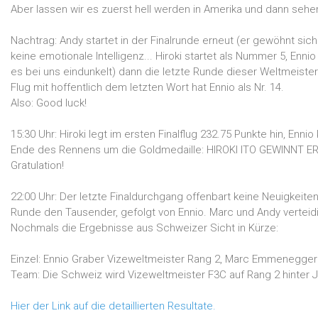
Aber lassen wir es zuerst hell werden in Amerika und dann sehen 
Nachtrag: Andy startet in der Finalrunde erneut (er gewöhnt si
keine emotionale Intelligenz... Hiroki startet als Nummer 5, Enn
es bei uns eindunkelt) dann die letzte Runde dieser Weltmeisters
Flug mit hoffentlich dem letzten Wort hat Ennio als Nr. 14.
Also: Good luck!
15:30 Uhr: Hiroki legt im ersten Finalflug 232.75 Punkte hin, En
Ende des Rennens um die Goldmedaille: HIROKI ITO GEWINNT E
Gratulation!
22:00 Uhr: Der letzte Finaldurchgang offenbart keine Neuigkeiten
Runde den Tausender, gefolgt von Ennio. Marc und Andy verteidi
Nochmals die Ergebnisse aus Schweizer Sicht in Kürze:
Einzel: Ennio Graber Vizeweltmeister Rang 2, Marc Emmenegger
Team: Die Schweiz wird Vizeweltmeister F3C auf Rang 2 hinter 
Hier der Link auf die detaillierten Resultate.