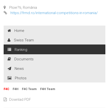
Ploie?ti, România
https://frmd.ro/international-competitions-in-romania/
Home
Swiss Team
Ranking
Documents
News
Photos
F4C
F4H
F4C Team
F4H Team
Downlad PDF