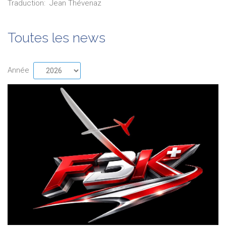
Traduction:
Jean
Thévenaz
Toutes les news
Année