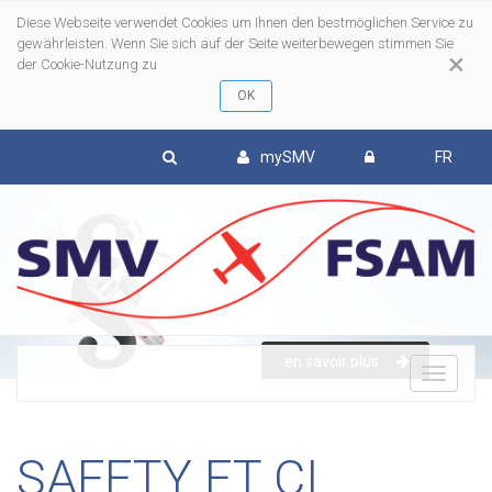
Diese Webseite verwendet Cookies um Ihnen den bestmöglichen Service zu
gewährleisten. Wenn Sie sich auf der Seite weiterbewegen stimmen Sie
×
der Cookie-Nutzung zu
mySMV
FR
en savoir plus
To
nav
SAFETY ET CI