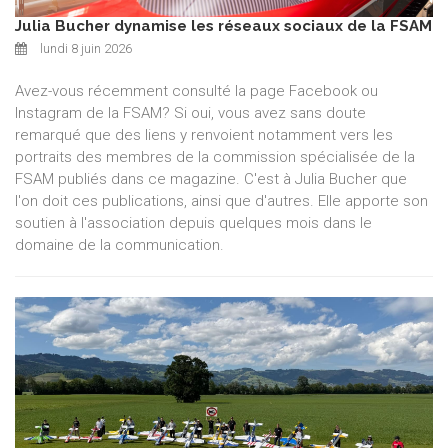
Julia Bucher dynamise les réseaux sociaux de la FSAM
lundi 8 juin 2026
Avez-vous récemment consulté la page Facebook ou
Instagram de la FSAM? Si oui, vous avez sans doute
remarqué que des liens y renvoient notamment vers les
portraits des membres de la commission spécialisée de la
FSAM publiés dans ce magazine. C'est à Julia Bucher que
l'on doit ces publications, ainsi que d'autres. Elle apporte son
soutien à l'association depuis quelques mois dans le
domaine de la communication.