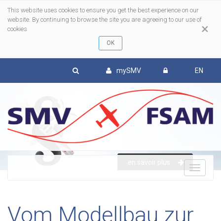
This website uses cookies to ensure you get the best experience on our
website. By continuing to browse the site you are agreeing to our use of
×
cookies
mySMV
EN
en savoir plus
To
nav
Vom Modellbau zur