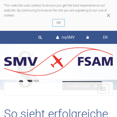
This website uses cookies to ensure you get the best experience on our
website. By continuing to browse the site you are agreeing to our use of
×
cookies
mySMV
EN
en savoir plus
To
nav
So sieht erfolgreiche