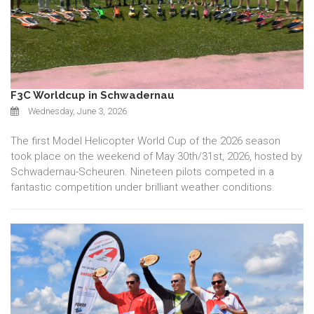
F3C Worldcup in Schwadernau
Wednesday, June 3, 2026
The first Model Helicopter World Cup of the 2026 season
took place on the weekend of May 30th/31st, 2026, hosted by
Schwadernau-Scheuren. Nineteen pilots competed in a
fantastic competition under brilliant weather conditions.