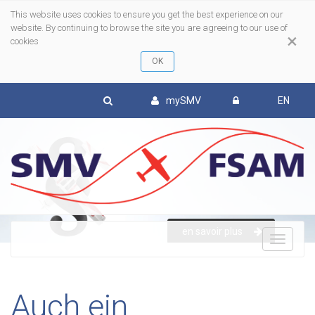
This website uses cookies to ensure you get the best experience on our
website. By continuing to browse the site you are agreeing to our use of
×
cookies
mySMV
EN
en savoir plus
To
nav
Auch ein