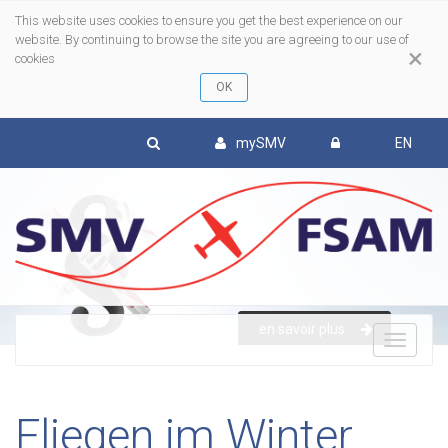
This website uses cookies to ensure you get the best experience on our
website. By continuing to browse the site you are agreeing to our use of
×
cookies
mySMV
EN
en savoir plus
To
nav
Fliegen im Winter