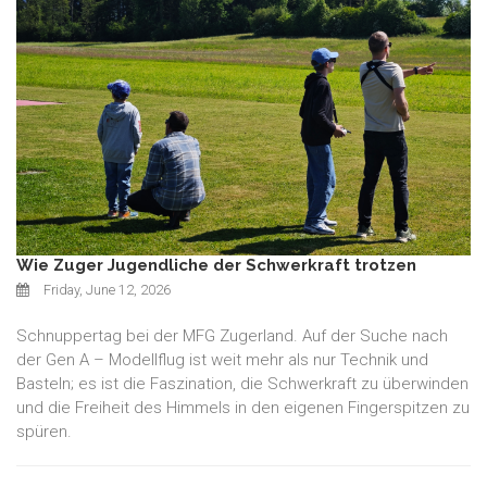
Wie Zuger Jugendliche der Schwerkraft trotzen
Friday, June 12, 2026
Schnuppertag bei der MFG Zugerland. Auf der Suche nach
der Gen A – Modellflug ist weit mehr als nur Technik und
Basteln; es ist die Faszination, die Schwerkraft zu überwinden
und die Freiheit des Himmels in den eigenen Fingerspitzen zu
spüren.