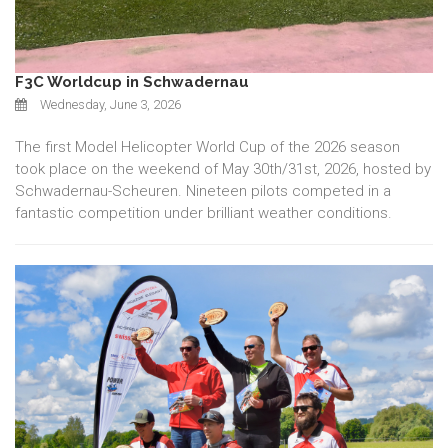
F3C Worldcup in Schwadernau
Wednesday, June 3, 2026
The first Model Helicopter World Cup of the 2026 season
took place on the weekend of May 30th/31st, 2026, hosted by
Schwadernau-Scheuren. Nineteen pilots competed in a
fantastic competition under brilliant weather conditions.