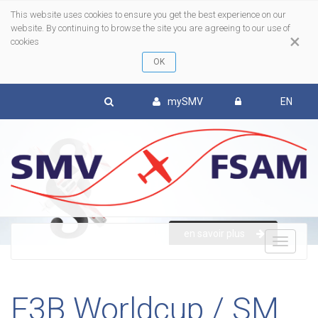
This website uses cookies to ensure you get the best experience on our
website. By continuing to browse the site you are agreeing to our use of
×
cookies
mySMV
EN
en savoir plus
To
nav
F3B Worldcup / SM