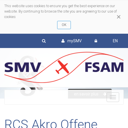
This website uses cookies to ensure you get the best experience on our
website. By continuing to browse the site you are agreeing to our use of
×
cookies
mySMV
EN
en savoir plus
To
nav
RCS Akro Offene