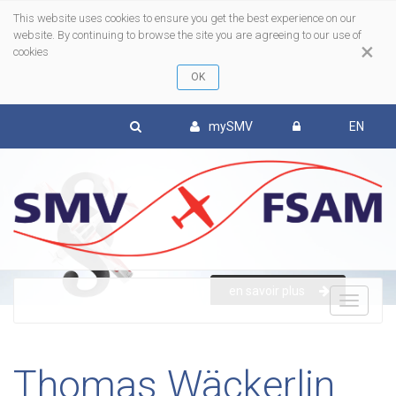
This website uses cookies to ensure you get the best experience on our
website. By continuing to browse the site you are agreeing to our use of
×
cookies
mySMV
EN
en savoir plus
To
nav
Thomas Wäckerlin