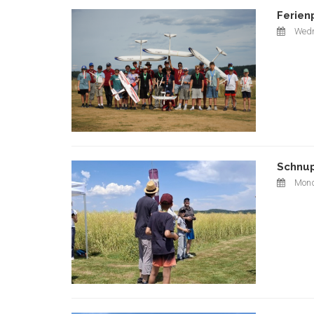
Ferien
Wedn
Schnup
Mond