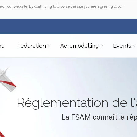
e on our website. By continuing to browse the site you are agreeing to our
me
Federation
Aeromodelling
Events
Réglementation de 
La FSAM connaît la ré