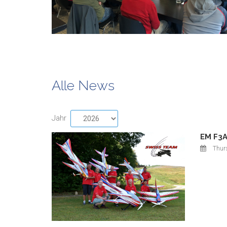
Alle News
Jahr
EM F3A
Thur