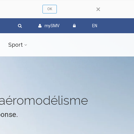
×
mySMV
EN
Sport
l'aéromodélisme
ponse.