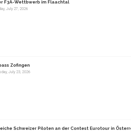
r F3A-Wettbwerb im Flaachtal
ay, July 27, 2026
pass Zofingen
day, July 23, 2026
reiche Schweizer Piloten an der Contest Eurotour in Österr