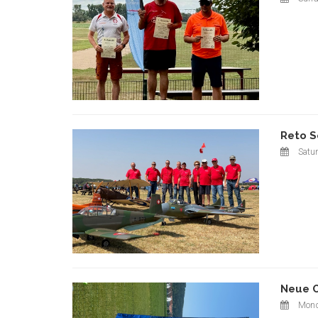
Reto S
Satur
Neue O
Mond