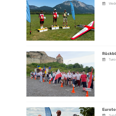
Wedn
Rückbl
Tuesd
Euroto
Sund