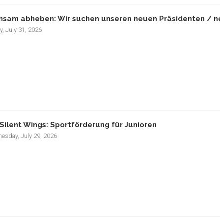
sam abheben: Wir suchen unseren neuen Präsidenten / ne
y, July 31, 2026
Silent Wings: Sportförderung für Junioren
esday, July 29, 2026