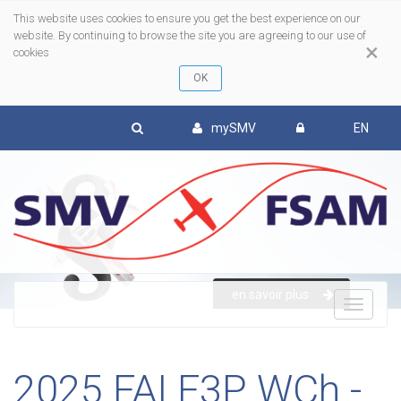
This website uses cookies to ensure you get the best experience on our
website. By continuing to browse the site you are agreeing to our use of
×
cookies
mySMV
EN
en savoir plus
To
nav
2025 FAI F3P WCh -