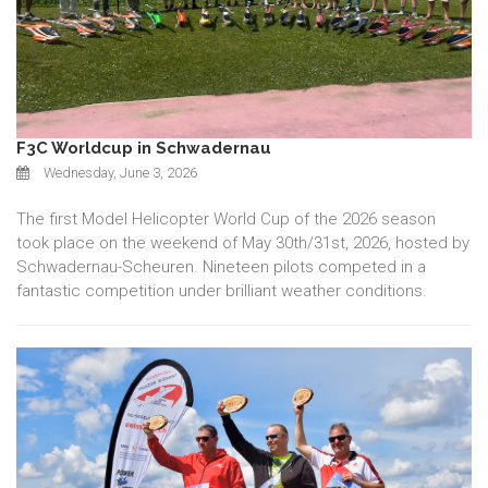
F3C Worldcup in Schwadernau
Wednesday, June 3, 2026
The first Model Helicopter World Cup of the 2026 season
took place on the weekend of May 30th/31st, 2026, hosted by
Schwadernau-Scheuren. Nineteen pilots competed in a
fantastic competition under brilliant weather conditions.