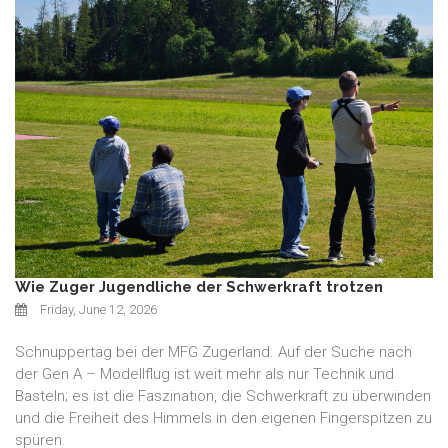
Wie Zuger Jugendliche der Schwerkraft trotzen
Friday, June 12, 2026
Schnuppertag bei der MFG Zugerland. Auf der Suche nach
der Gen A – Modellflug ist weit mehr als nur Technik und
Basteln; es ist die Faszination, die Schwerkraft zu überwinden
und die Freiheit des Himmels in den eigenen Fingerspitzen zu
spüren.