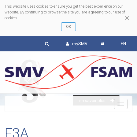
This website uses cookies to ensure you get the best experience on our
website. By continuing to browse the site you are agreeing to our use of
×
cookies
mySMV
EN
To
en savoir plus
nav
F3A